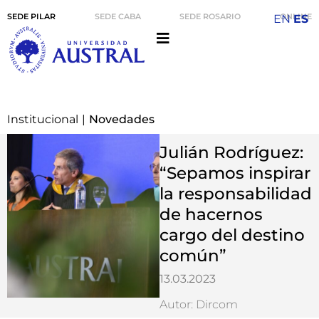
SEDE PILAR
SEDE CABA
SEDE ROSARIO
ONLINE
EN
ES
Institucional
|
Novedades
Julián Rodríguez:
“Sepamos inspirar
la responsabilidad
de hacernos
cargo del destino
común”
13.03.2023
Autor: Dircom