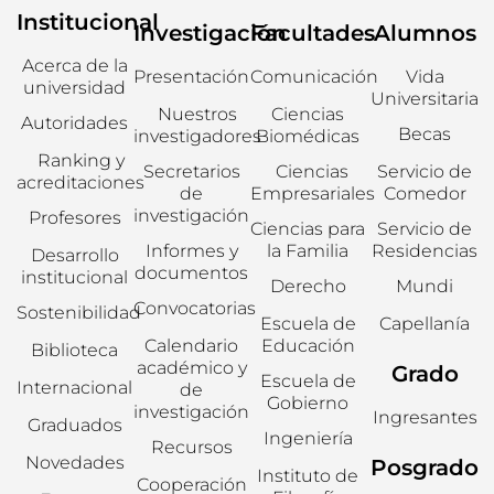
Institucional
Investigación
Facultades
Alumnos
Acerca de la
Presentación
Comunicación
Vida
universidad
Universitaria
Nuestros
Ciencias
Autoridades
Becas
investigadores
Biomédicas
Ranking y
Secretarios
Ciencias
Servicio de
acreditaciones
de
Empresariales
Comedor
investigación
Profesores
Ciencias para
Servicio de
Informes y
la Familia
Residencias
Desarrollo
documentos
institucional
Derecho
Mundi
Convocatorias
Sostenibilidad
Escuela de
Capellanía
Calendario
Educación
Biblioteca
académico y
Grado
Escuela de
Internacional
de
Gobierno
investigación
Ingresantes
Graduados
Ingeniería
Recursos
Novedades
Posgrado
Instituto de
Cooperación