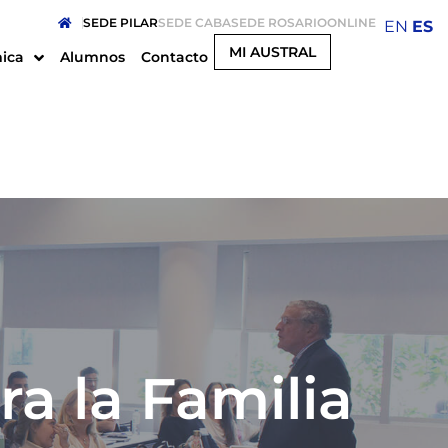
SEDE PILAR
SEDE CABA
SEDE ROSARIO
ONLINE
EN
ES
MI AUSTRAL
ica
Alumnos
Contacto
ra la Familia