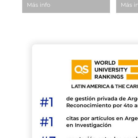
Más info
Más i
#1
de gestión privada de Arg
Reconocimiento por 4to a
#1
citas por artículos en Ar
en Investigación