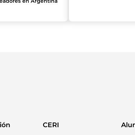
leadores en Argentina
ión
CERI
Alu