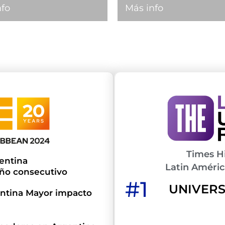
nfo
Más info
Times H
entina
Latin Améric
ño consecutivo
#1
UNIVERS
gentina Mayor impacto