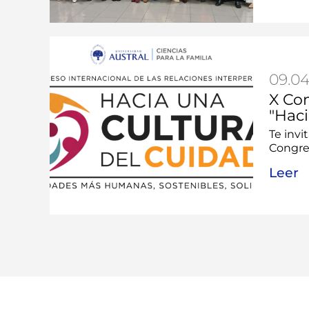
09.04
X Co
"Haci
Te invi
Congres
Leer