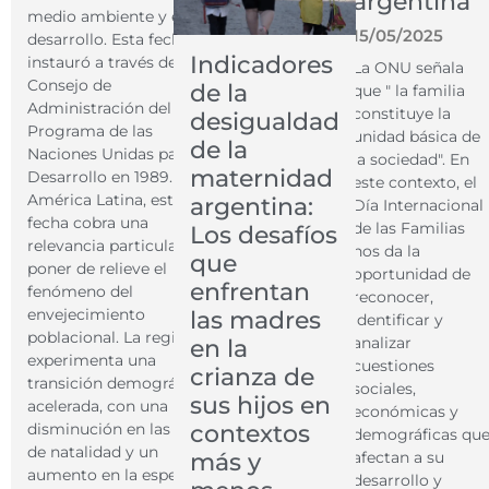
argentina
medio ambiente y el
15/05/2025
desarrollo. Esta fecha se
Indicadores
instauró a través del
La ONU señala
Consejo de
de la
que " la familia
Administración del
constituye la
desigualdad
Programa de las
unidad básica de
de la
Naciones Unidas para el
la sociedad". En
maternidad
Desarrollo en 1989. En
este contexto, el
América Latina, esta
argentina:
Día Internacional
fecha cobra una
de las Familias
Los desafíos
relevancia particular al
nos da la
que
poner de relieve el
oportunidad de
enfrentan
fenómeno del
reconocer,
envejecimiento
las madres
identificar y
poblacional. La región
analizar
en la
experimenta una
cuestiones
crianza de
transición demográfica
sociales,
sus hijos en
acelerada, con una
económicas y
contextos
disminución en las tasas
demográficas qu
de natalidad y un
más y
afectan a su
aumento en la esperanza
desarrollo y