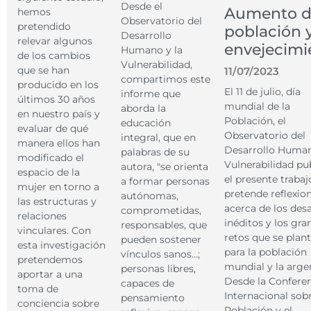
Desde el
Aumento d
hemos
Observatorio del
pretendido
población 
Desarrollo
relevar algunos
envejecimi
Humano y la
de los cambios
Vulnerabilidad,
que se han
11/07/2023
compartimos este
producido en los
El 11 de julio, día
informe que
últimos 30 años
mundial de la
aborda la
en nuestro país y
Población, el
educación
evaluar de qué
Observatorio del
integral, que en
manera ellos han
Desarrollo Human
palabras de su
modificado el
Vulnerabilidad pu
autora, "se orienta
espacio de la
el presente trabaj
a formar personas
mujer en torno a
pretende reflexio
autónomas,
las estructuras y
acerca de los desa
comprometidas,
relaciones
inéditos y los gra
responsables, que
vinculares. Con
retos que se plan
pueden sostener
esta investigación
para la población
vínculos sanos…;
pretendemos
mundial y la arge
personas libres,
aportar a una
Desde la Confere
capaces de
toma de
Internacional sobr
pensamiento
conciencia sobre
Población y el