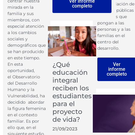
Ver informe
centrar nuestra
la formulación de
completo
mirada en la
políticas públicas
familia y sus
inclusivas que
miembros, con
pongan a las
especial atención
personas y a las
a los cambios
familias en el
sociales y
centro del
demográficos que
desarrollo.
se han producido
en este tiempo.
¿Qué
Ver
En esta
informe
oportunidad,
educación
completo
el Observatorio
integral
del Desarrollo
reciben los
Humano y la
estudiantes
Vulnerabilidad, ha
decidido abordar
para el
la figura femenina
proyecto
en el contexto
de vida?
familiar. Es por
ello que, en el
21/09/2023
siguiente estudio,