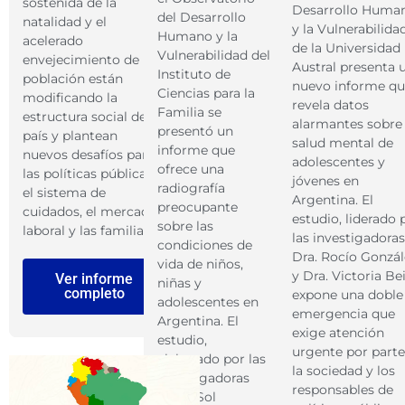
sostenida de la
Desarrollo Huma
del Desarrollo
natalidad y el
y la Vulnerabilida
Humano y la
acelerado
de la Universidad
Vulnerabilidad del
envejecimiento de la
Austral presenta 
Instituto de
población están
nuevo informe q
Ciencias para la
modificando la
revela datos
Familia se
estructura social del
alarmantes sobre 
presentó un
país y plantean
salud mental de
informe que
nuevos desafíos para
adolescentes y
ofrece una
las políticas públicas,
jóvenes en
radiografía
el sistema de
Argentina. El
preocupante
cuidados, el mercado
estudio, liderado 
sobre las
laboral y las familias.
las investigadoras
condiciones de
Dra. Rocío Gonzál
vida de niños,
y Dra. Victoria Bei
Ver informe
niñas y
completo
expone una doble
adolescentes en
emergencia que
Argentina. El
exige atención
estudio,
urgente por parte
elaborado por las
la sociedad y los
investigadoras
responsables de
María Sol