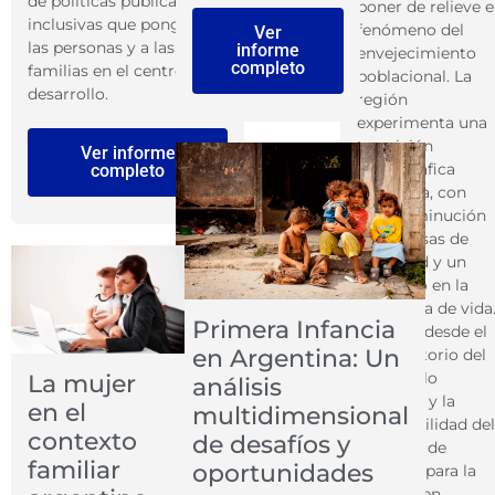
de políticas públicas
poner de relieve e
inclusivas que pongan a
fenómeno del
Ver
las personas y a las
informe
envejecimiento
completo
familias en el centro del
poblacional. La
desarrollo.
región
experimenta una
transición
Ver informe
demográfica
completo
acelerada, con
una disminución
en las tasas de
natalidad y un
aumento en la
esperanza de vida
Primera Infancia
Por ello, desde el
en Argentina: Un
Observatorio del
Desarrollo
La mujer
análisis
Humano y la
en el
multidimensional
Vulnerabilidad del
contexto
de desafíos y
Instituto de
familiar
oportunidades
Ciencias para la
Familia, en