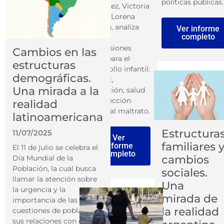
políticas públicas.
González, Victoria
Bein y Lorena
Bolzon, analiza
Ver informe
completo
cuatro
dimensiones
Cambios en las
clave para el
estructuras
desarrollo infantil:
demográficas.
hábitat,
Una mirada a la
educación, salud
y protección
realidad
frente al maltrato.
latinoamericana
Estructura
11/07/2025
Ver
familiares 
informe
El 11 de julio se celebra el
completo
cambios
Día Mundial de la
Población, la cual busca
sociales.
llamar la atención sobre
Una
la urgencia y la
mirada de
importancia de las
la realidad
cuestiones de población,
sus relaciones con el