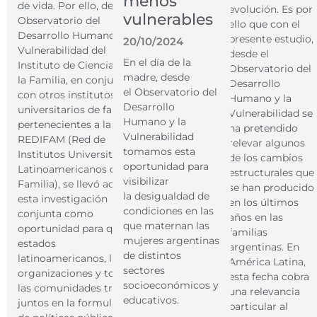
menos
de vida. Por ello, desde el
evolución. ​ Es por
vulnerables​
Observatorio del
ello que con el
Desarrollo Humano y la
presente estudio,
20/10/2024
Vulnerabilidad del
desde el
En el día de la
Instituto de Ciencias para
Observatorio del
madre, desde
la Familia, en conjunto
Desarrollo
el Observatorio del
con otros institutos
Humano y la
Desarrollo
universitarios de familia,
Vulnerabilidad ​se
Humano y la
pertenecientes a la
ha pretendido
Vulnerabilidad
REDIFAM (Red de
relevar algunos
tomamos esta
Institutos Universitarios
de los cambios
oportunidad para
Latinoamericanos de
estructurales que
visibilizar
Familia), se llevó adelante
se han producido
la desigualdad de
esta investigación
en los últimos
condiciones en las
conjunta como
años en las
que maternan las
oportunidad para que los
familias
mujeres argentinas
estados
argentinas. En
de distintos
latinoamericanos, las
América Latina,
sectores
organizaciones y todas
esta fecha cobra
socioeconómicos y
las comunidades trabajen
una relevancia
educativos.
juntos en la formulación
particular al