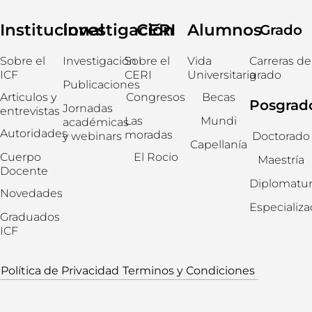
Institucional
Investigación
CERI
Alumnos
Grado
Sobre el
Investigación
Sobre el
Vida
Carreras de
ICF
CERI
Universitaria
grado
Publicaciones
Articulos y
Congresos
Becas
Posgrad
Jornadas
entrevistas
Las
Mundi
académicas
Autoridades
moradas
y webinars
Doctorado
Capellanía
Cuerpo
El Rocio
Maestría
Docente
Diplomatur
Novedades
Especializ
Graduados
ICF
Política de Privacidad
Terminos y Condiciones