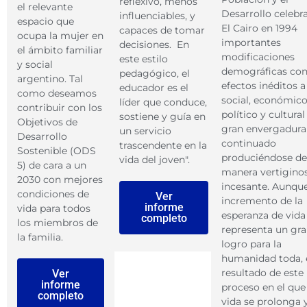
reflexivo, menos
el relevante
Desarrollo celebr
influenciables, y
espacio que
El Cairo en 1994
capaces de tomar
ocupa la mujer en
importantes
decisiones. En
el ámbito familiar
modificaciones
este estilo
y social
demográficas co
pedagógico, el
argentino. Tal
efectos inéditos a
educador es el
como deseamos
social, económico
líder que conduce,
contribuir con los
político y cultural
sostiene y guía en
Objetivos de
gran envergadura
un servicio
Desarrollo
continuado
trascendente en la
Sostenible (ODS
produciéndose de
vida del joven".
5) de cara a un
manera vertigino
2030 con mejores
incesante. Aunque
condiciones de
Ver
incremento de la
informe
vida para todos
esperanza de vida
completo
los miembros de
representa un gr
la familia.
logro para la
humanidad toda, 
resultado de este
Ver
informe
proceso en el que
completo
vida se prolonga y