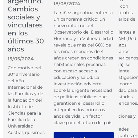
argentino.
18/08/2024
conjunto con
Cambios
La niñez argentina enfrenta
otros institutos
sociales y
un panorama crítico: un
universitarios de
vinculares
nuevo informe del
familia,
en los
Observatorio del Desarrollo
pertenecientes a
Humano y la Vulnerabilidad
la REDIFAM (Red
últimos 30
revela que más del 60% de
de Institutos
años
los niños menores de 4
Universitarios
años crecen en condiciones
Latinoamericano
15/05/2024
habitacionales precarias,
de Familia), se
Con motivo del
con escaso acceso a
llevó adelante
30° aniversario
educación y salud. La
esta investigació
del Año
investigación advierte
conjunta como
Internacional de
sobre la urgente necesidad
oportunidad para
las Familias y de
de políticas públicas que
que los estados
la fundación del
garanticen el desarrollo
latinoamericanos,
Instituto de
integral en los primeros
las
Ciencias para la
años de vida, un factor
organizaciones y
Familia de la
clave para el futuro del país.
todas las
Universidad
comunidades
Austral, quisimos
trabajen juntos e