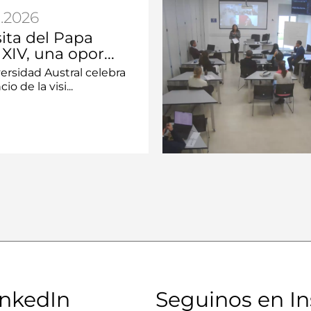
.2026
sita del Papa
XIV, una opor...
ersidad Austral celebra
io de la visi...
inkedIn
Seguinos en I