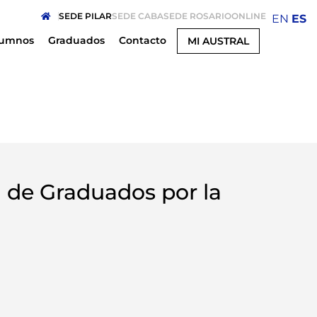
SEDE PILAR
SEDE CABA
SEDE ROSARIO
ONLINE
EN
ES
lumnos
Graduados
Contacto
MI AUSTRAL
 de Graduados por la