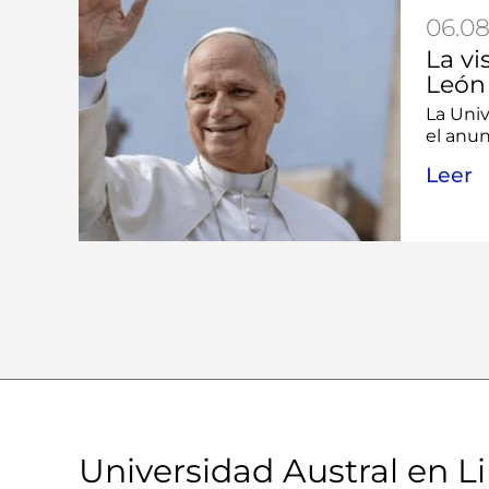
06.08
La vi
León 
La Univ
el anunc
Leer
Universidad Austral en L