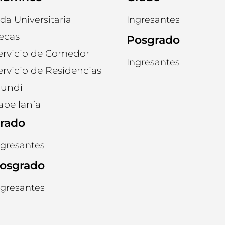
ida Universitaria
Ingresantes
ecas
Posgrado
ervicio de Comedor
Ingresantes
ervicio de Residencias
undi
apellanía
rado
ngresantes
osgrado
ngresantes