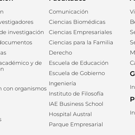
ón
Comunicación
V
B
vestigadores
Ciencias Biomédicas
S
 de investigación
Ciencias Empresariales
S
 documentos
Ciencias para la Familia
M
ias
Derecho
C
 académico y de
Escuela de Educación
ón
G
Escuela de Gobierno
Ingeniería
I
n con organismos
Instituto de Filosofía
P
IAE Business School
I
Hospital Austral
s
Parque Empresarial