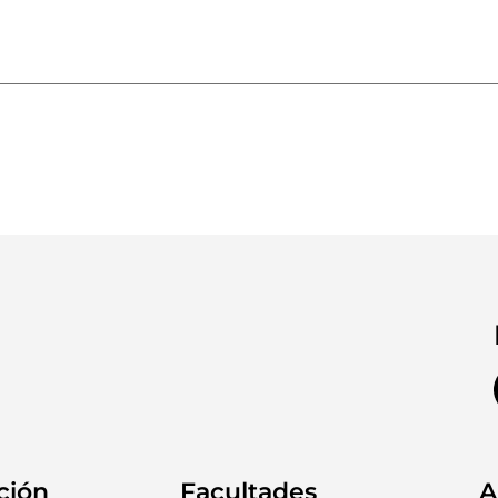
ción
Facultades
A