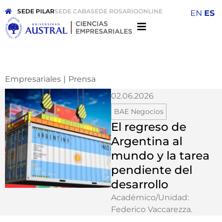
SEDE PILAR
SEDE CABA
SEDE ROSARIO
ONLINE
EN
ES
Empresariales
|
Prensa
02.06.2026
BAE Negocios
El regreso de
Argentina al
mundo y la tarea
pendiente del
desarrollo
Académico/Unidad:
Federico Vaccarezza
.