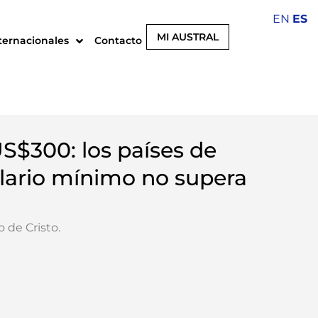
EN
ES
MI AUSTRAL
ternacionales
Contacto
US$300: los países de
lario mínimo no supera
o de Cristo
.