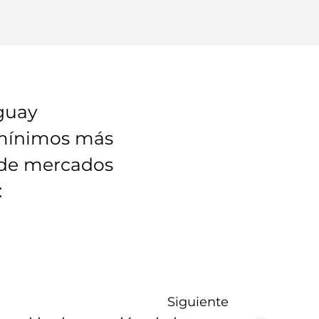
guay
s mínimos más
o de mercados
:
Siguiente