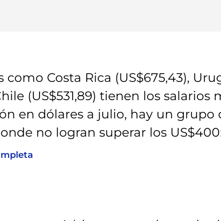
s como Costa Rica (US$675,43), Uru
Chile (US$531,89) tienen los salario
gión en dólares a julio, hay un grup
onde no logran superar los US$400
ompleta