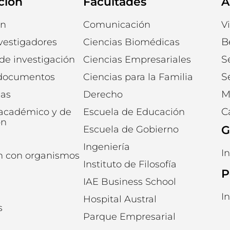
ción
Facultades
A
ón
Comunicación
V
B
vestigadores
Ciencias Biomédicas
S
 de investigación
Ciencias Empresariales
S
 documentos
Ciencias para la Familia
M
ias
Derecho
C
 académico y de
Escuela de Educación
ón
G
Escuela de Gobierno
Ingeniería
I
n con organismos
Instituto de Filosofía
P
IAE Business School
I
Hospital Austral
s
Parque Empresarial