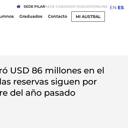
SEDE PILAR
SEDE CABA
SEDE ROSARIO
ONLINE
EN
ES
lumnos
Graduados
Contacto
MI AUSTRAL
ó USD 86 millones en el
as reservas siguen por
rre del año pasado