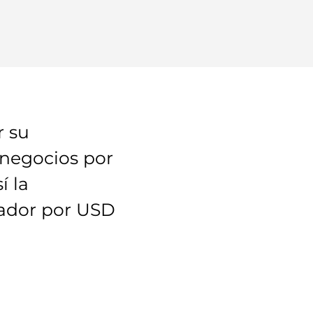
r su
 negocios por
í la
rador por USD