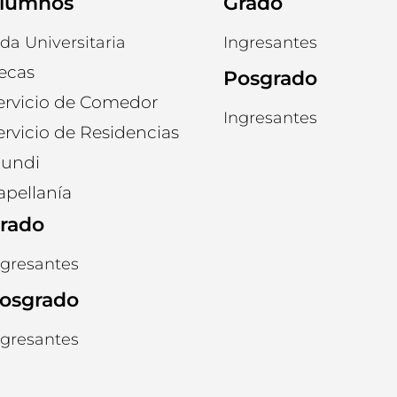
lumnos
Grado
ida Universitaria
Ingresantes
ecas
Posgrado
ervicio de Comedor
Ingresantes
ervicio de Residencias
undi
apellanía
rado
ngresantes
osgrado
ngresantes