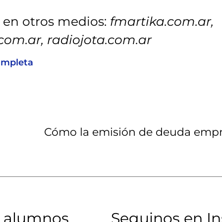
 en otros medios:
fmartika.com.ar,
.com.ar, radiojota.com.ar
ompleta
Cómo la emisión de deuda empre
 alumnos​
Seguinos en I