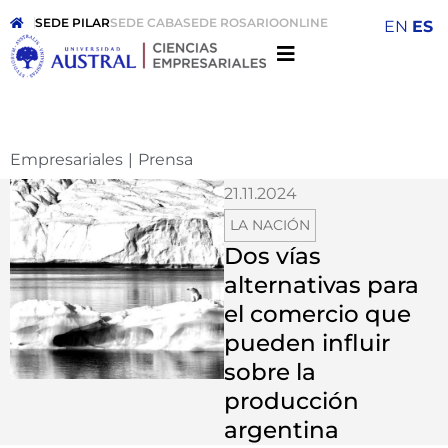
SEDE PILAR
SEDE CABA
SEDE ROSARIO
ONLINE
EN
ES
Empresariales
|
Prensa
21.11.2024
LA NACIÓN
Dos vías
alternativas para
el comercio que
pueden influir
sobre la
producción
argentina