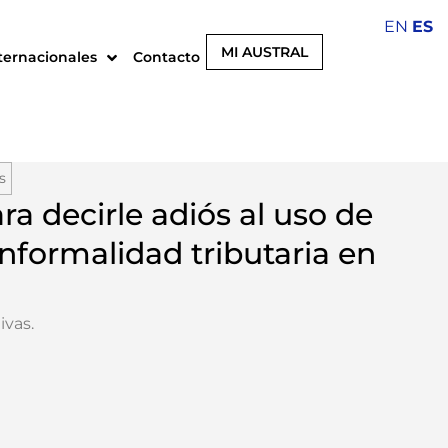
EN
ES
MI AUSTRAL
ternacionales
Contacto
s
ra decirle adiós al uso de
 informalidad tributaria en
ivas
.