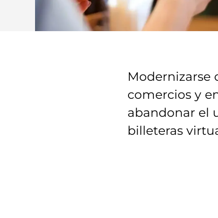
Modernizarse o
comercios y em
abandonar el u
billeteras virt