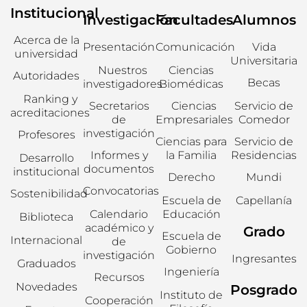
Institucional
Investigación
Facultades
Alumnos
Acerca de la
Presentación
Comunicación
Vida
universidad
Universitaria
Nuestros
Ciencias
Autoridades
Becas
investigadores
Biomédicas
Ranking y
Secretarios
Ciencias
Servicio de
acreditaciones
de
Empresariales
Comedor
investigación
Profesores
Ciencias para
Servicio de
Informes y
la Familia
Residencias
Desarrollo
documentos
institucional
Derecho
Mundi
Convocatorias
Sostenibilidad
Escuela de
Capellanía
Calendario
Educación
Biblioteca
académico y
Grado
Escuela de
Internacional
de
Gobierno
investigación
Ingresantes
Graduados
Ingeniería
Recursos
Novedades
Posgrado
Instituto de
Cooperación