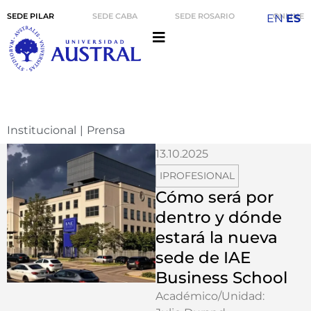
SEDE PILAR
SEDE CABA
SEDE ROSARIO
ONLINE
EN
ES
Institucional
|
Prensa
13.10.2025
IPROFESIONAL
Cómo será por
dentro y dónde
estará la nueva
sede de IAE
Business School
Académico/Unidad: