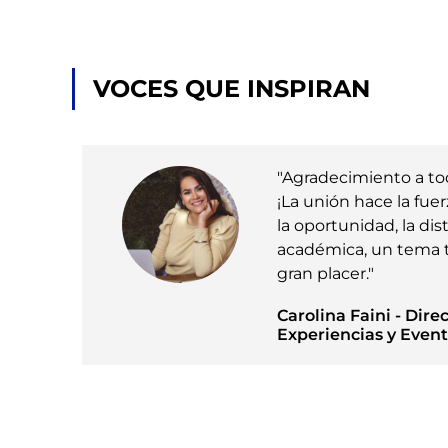
VOCES QUE INSPIRAN
uy
"Agradecimiento a tod
¡La unión hace la fuer
la oportunidad, la d
académica, un tema ta
ría
gran placer."
Carolina Faini - Dir
Experiencias y Even