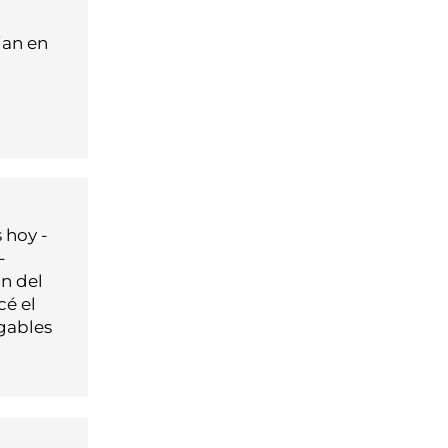
jan en
 hoy -
-
n del
é el
gables