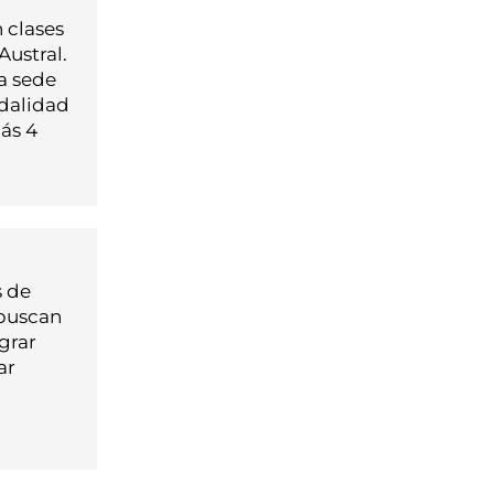
 clases
Austral.
a sede
odalidad
más 4
s de
 buscan
grar
ar