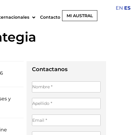
EN
ES
MI AUSTRAL
ternacionales
Contacto
ategia
26
Contactanos
es y
ine