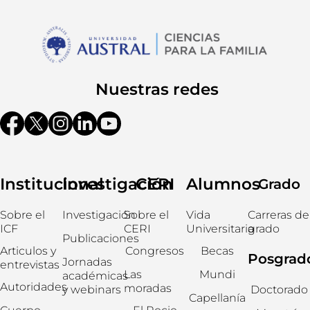
Nuestras redes
Institucional
Investigación
CERI
Alumnos
Grado
Sobre el
Investigación
Sobre el
Vida
Carreras de
ICF
CERI
Universitaria
grado
Publicaciones
Articulos y
Congresos
Becas
Posgrad
Jornadas
entrevistas
Las
Mundi
académicas
Autoridades
moradas
y webinars
Doctorado
Capellanía