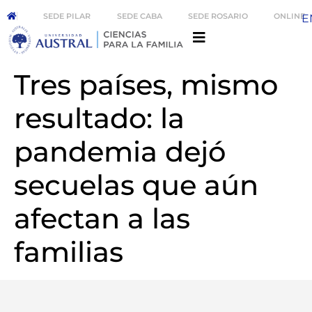
SEDE PILAR
SEDE CABA
SEDE ROSARIO
ONLINE
E
Tres países, mismo
resultado: la
pandemia dejó
secuelas que aún
afectan a las
familias