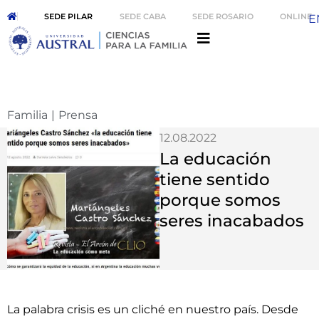
SEDE PILAR
SEDE CABA
SEDE ROSARIO
ONLINE
E
Familia
|
Prensa
12.08.2022
La educación
tiene sentido
porque somos
seres inacabados
La palabra crisis es un cliché en nuestro país. Desde