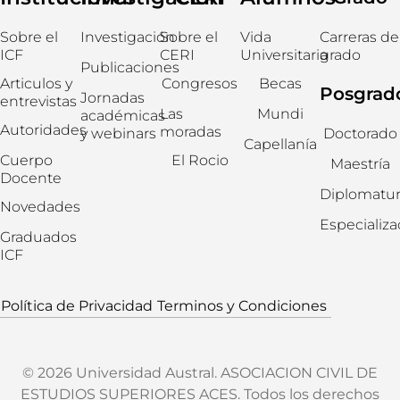
Sobre el
Investigación
Sobre el
Vida
Carreras de
ICF
CERI
Universitaria
grado
Publicaciones
Articulos y
Congresos
Becas
Posgrad
Jornadas
entrevistas
Las
Mundi
académicas
Autoridades
moradas
y webinars
Doctorado
Capellanía
Cuerpo
El Rocio
Maestría
Docente
Diplomatur
Novedades
Especializ
Graduados
ICF
Política de Privacidad
Terminos y Condiciones
© 2026 Universidad Austral. ASOCIACION CIVIL DE
ESTUDIOS SUPERIORES ACES. Todos los derechos