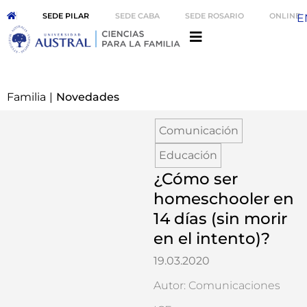
SEDE PILAR
SEDE CABA
SEDE ROSARIO
ONLINE
E
Familia
|
Novedades
Comunicación
Educación
¿Cómo ser
homeschooler en
14 días (sin morir
en el intento)?
19.03.2020
Autor: Comunicaciones