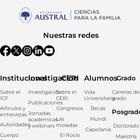
Nuestras redes
Institucional
Investigación
CERI
Alumnos
Grado
Sobre el
Investigación
Sobre el
Vida
Carreras de
ICF
CERI
Universitaria
grado
Publicaciones
Articulos y
Congresos
Becas
Posgrad
Jornadas
entrevistas
Las
Mundi
académicas
Autoridades
moradas
y webinars
Doctorado
Capellanía
Cuerpo
El Rocio
Maestría