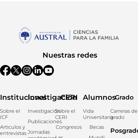
Nuestras redes
Institucional
Investigación
CERI
Alumnos
Grado
Sobre el
Investigación
Sobre el
Vida
Carreras de
ICF
CERI
Universitaria
grado
Publicaciones
Articulos y
Congresos
Becas
Posgrad
Jornadas
entrevistas
Las
Mundi