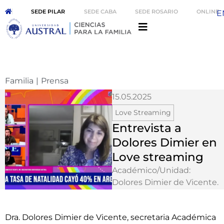
SEDE PILAR
SEDE CABA
SEDE ROSARIO
ONLINE
E
Familia
|
Prensa
15.05.2025
Love Streaming
Entrevista a
Dolores Dimier en
Love streaming
Académico/Unidad:
Dolores Dimier de Vicente
.
Dra. Dolores Dimier de Vicente, secretaria Académica