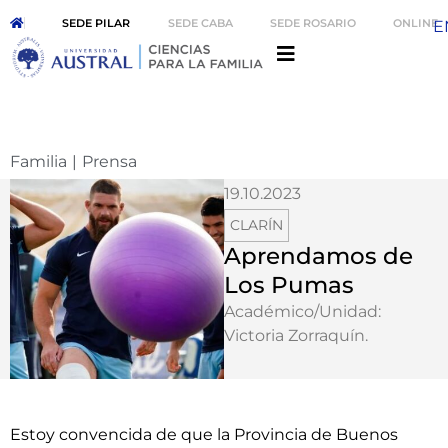
SEDE PILAR
SEDE CABA
SEDE ROSARIO
ONLINE
E
Familia
|
Prensa
19.10.2023
CLARÍN
Aprendamos de
Los Pumas
Académico/Unidad:
Victoria Zorraquín
.
Estoy convencida de que la Provincia de Buenos