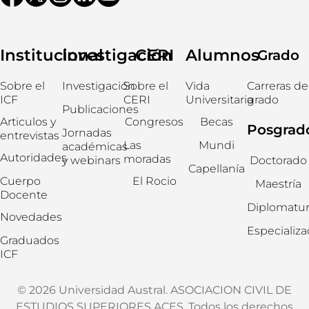
Institucional
Investigación
CERI
Alumnos
Grado
Sobre el
Investigación
Sobre el
Vida
Carreras de
ICF
CERI
Universitaria
grado
Publicaciones
Articulos y
Congresos
Becas
Posgrad
Jornadas
entrevistas
Las
Mundi
académicas
Autoridades
moradas
y webinars
Doctorado
Capellanía
Cuerpo
El Rocio
Maestría
Docente
Diplomatur
Novedades
Especializ
Graduados
ICF
© 2026 Universidad Austral. ASOCIACION CIVIL DE
ESTUDIOS SUPERIORES ACES. Todos los derechos