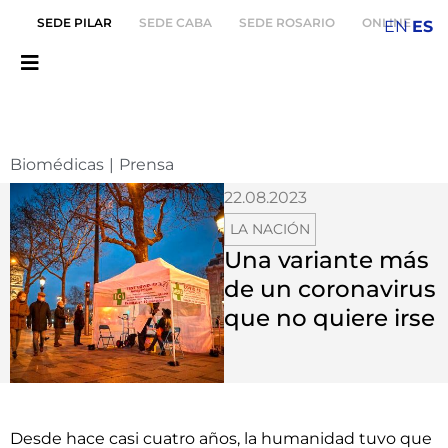
SEDE PILAR
SEDE CABA
SEDE ROSARIO
ONLINE
EN
ES
Biomédicas
|
Prensa
22.08.2023
LA NACIÓN
Una variante más
de un coronavirus
que no quiere irse
Desde hace casi cuatro años, la humanidad tuvo que