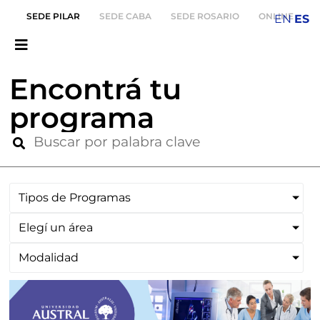
SEDE PILAR
SEDE CABA
SEDE ROSARIO
ONLINE
EN
ES
Encontrá tu
programa
Tipos de Programas
Elegí un área
Modalidad