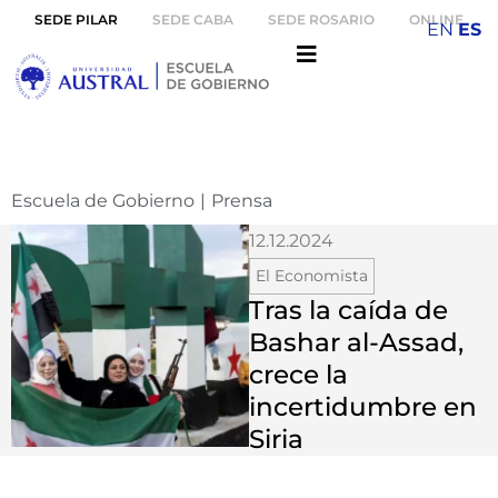
SEDE PILAR
SEDE CABA
SEDE ROSARIO
ONLINE
EN
ES
Escuela de Gobierno
|
Prensa
12.12.2024
El Economista
Tras la caída de
Bashar al-Assad,
crece la
incertidumbre en
Siria