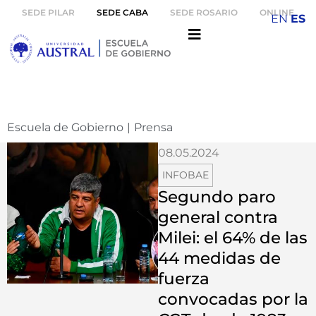
SEDE PILAR
SEDE CABA
SEDE ROSARIO
ONLINE
EN
ES
Escuela de Gobierno
|
Prensa
08.05.2024
INFOBAE
Segundo paro
general contra
Milei: el 64% de las
44 medidas de
fuerza
convocadas por la