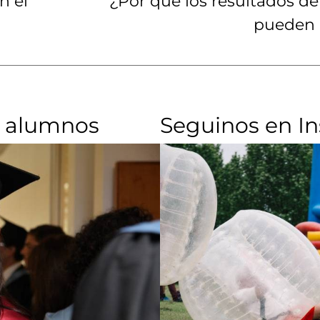
n el
¿Por qué los resultados de
pueden 
 alumnos​
Seguinos en I