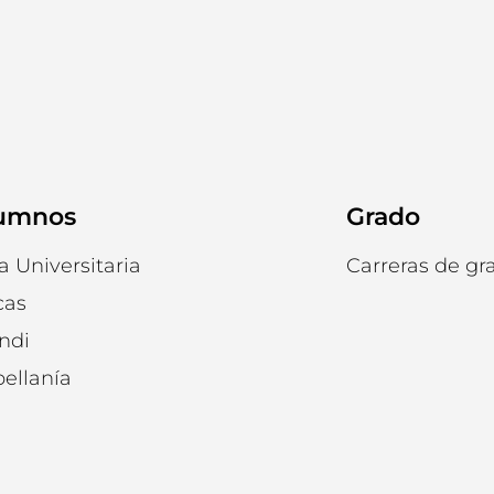
umnos
Grado
a Universitaria
Carreras de gr
cas
ndi
ellanía