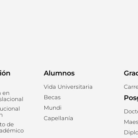
ión
Alumnos
Gra
Vida Universitaria
Carr
n en
Pos
Becas
slacional
Mundi
tucional
Doct
n
Capellanía
Maes
to de
cadémico
Dipl