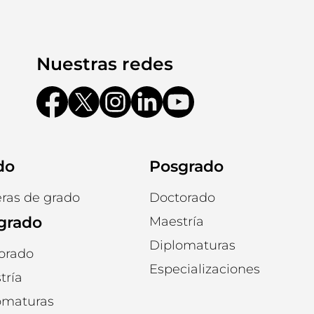
Nuestras redes
do
Posgrado
eras de grado
Doctorado
grado
Maestría
Diplomaturas
orado
Especializaciones
tría
omaturas