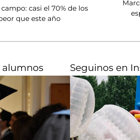
Marce
 campo: casi el 70% de los
es
peor que este año
 alumnos​
Seguinos en I