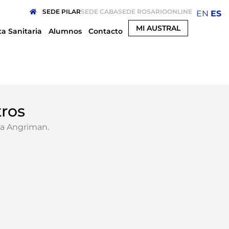
SEDE PILAR
SEDE CABA
SEDE ROSARIO
ONLINE
EN
ES
MI AUSTRAL
ta Sanitaria
Alumnos
Contacto
tros
na Angriman
.