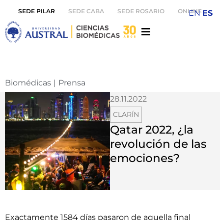
SEDE PILAR
SEDE CABA
SEDE ROSARIO
ONLINE
EN
ES
Biomédicas
|
Prensa
28.11.2022
CLARÍN
Qatar 2022, ¿la
revolución de las
emociones?
Exactamente 1584 días pasaron de aquella final