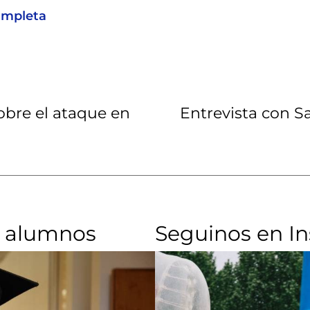
ompleta
obre el ataque en
Entrevista con S
 alumnos​
Seguinos en I