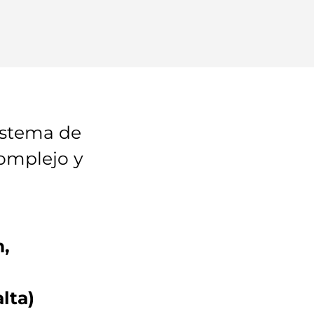
istema de
omplejo y
,
lta)