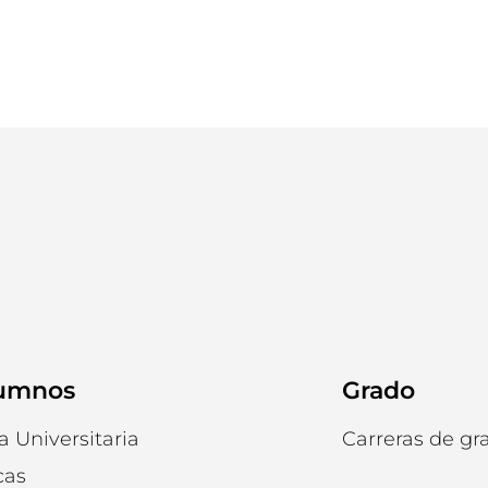
umnos
Grado
a Universitaria
Carreras de gr
cas