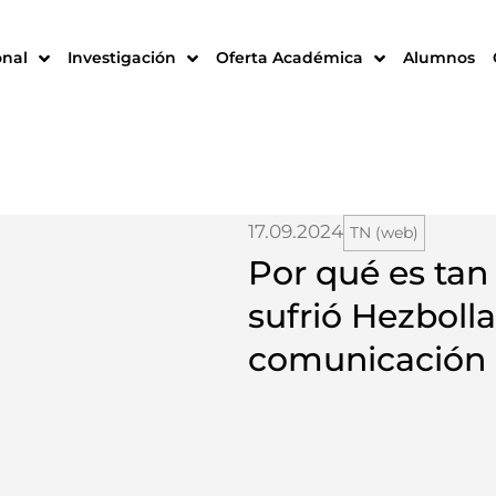
onal
Investigación
Oferta Académica
Alumnos
17.09.2024
TN (web)
Por qué es tan
sufrió Hezboll
comunicación 