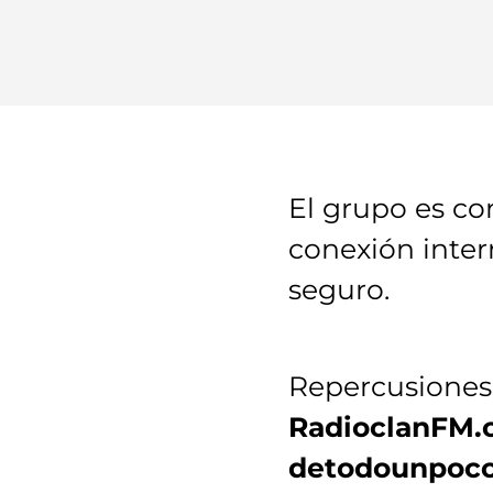
El grupo es c
conexión inte
seguro.
Repercusiones
RadioclanFM.c
detodounpocot