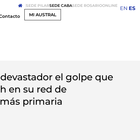
SEDE PILAR
SEDE CABA
SEDE ROSARIO
ONLINE
EN
ES
MI AUSTRAL
Contacto
 devastador el golpe que
ah en su red de
más primaria