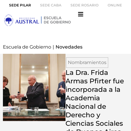
SEDE PILAR
SEDE CABA
SEDE ROSARIO
ONLINE
Escuela de Gobierno
|
Novedades
Nombramientos
La Dra. Frida
Armas Pfirter fue
incorporada a la
Academia
Nacional de
Derecho y
Ciencias Sociales