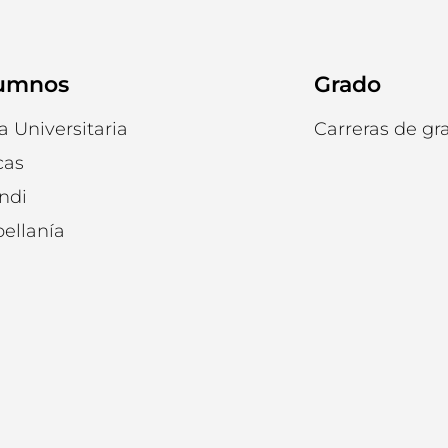
umnos
Grado
a Universitaria
Carreras de gr
cas
ndi
ellanía