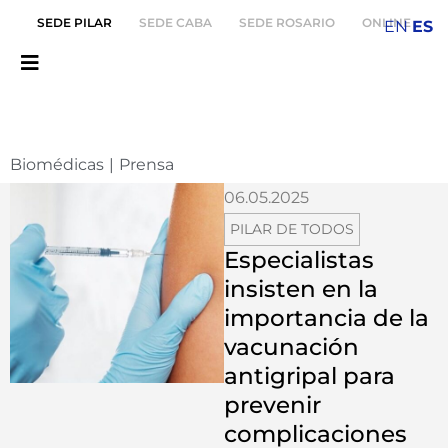
SEDE PILAR
SEDE CABA
SEDE ROSARIO
ONLINE
EN
ES
Biomédicas
|
Prensa
06.05.2025
PILAR DE TODOS
Especialistas
insisten en la
importancia de la
vacunación
antigripal para
prevenir
complicaciones