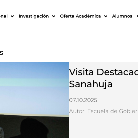
onal
Investigación
Oferta Académica
Alumnos
s
Visita Destaca
Sanahuja
07.10.2025
Autor: Escuela de Gobie