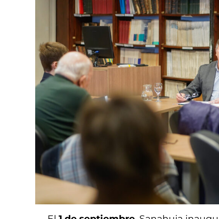
El
1 de septiembre
,
Sanahuja
inaugur