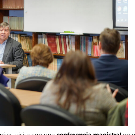
ó su visita con una
conferencia magistral
en e