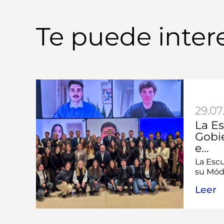
Te puede inter
29.07
La E
Gobi
e...
La Esc
su Módu
Leer