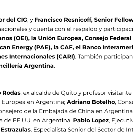
or del CIG
, y
Francisco Resnicoff, Senior Fello
acionales y cuenta con el respaldo y participa
os (OEI), la Unión Europea, Consejo Federal de
an Energy (PAE), la CAF, el Banco Interameri
nes Internacionales (CARI)
. También participan
ncillería Argentina
.
o Rodas
, ex alcalde de Quito y profesor visitant
n Europea en Argentina;
Adriano Botelho
, Cons
Consejero de la Embajada de China en Argentina
da de EE.UU. en Argentina;
Pablo Lopez
, Ejecut
 Estrazulas
, Especialista Senior del Sector de 