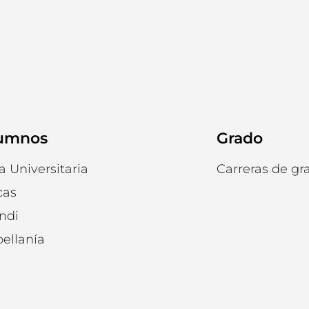
umnos
Grado
a Universitaria
Carreras de gr
cas
ndi
ellanía