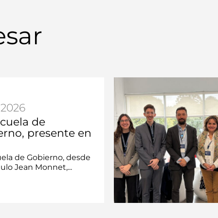
esar
.2026
scuela de
erno, presente en
uela de Gobierno, desde
lo Jean Monnet,...