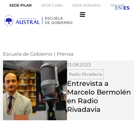
SEDE PILAR
SEDE CABA
SEDE ROSARIO
ONLINE
EN
ES
Escuela de Gobierno
|
Prensa
13.08.2023
Radio Rivadavia
Entrevista a
Marcelo Bermolén
en Radio
Rivadavia