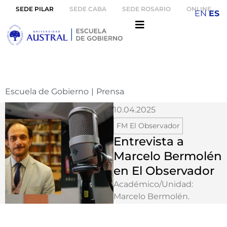
SEDE PILAR
SEDE CABA
SEDE ROSARIO
ONLINE
EN
ES
Escuela de Gobierno
|
Prensa
10.04.2025
FM El Observador
Entrevista a
Marcelo Bermolén
en El Observador
Académico/Unidad:
Marcelo Bermolén
.