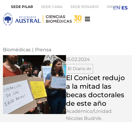
SEDE PILAR
SEDE CABA
SEDE ROSARIO
ONLINE
EN
ES
Biomédicas
|
Prensa
15.02.2024
El Diario Ar
El Conicet redujo
a la mitad las
becas doctorales
de este año
Académico/Unidad:
Nicolas Budnik
.