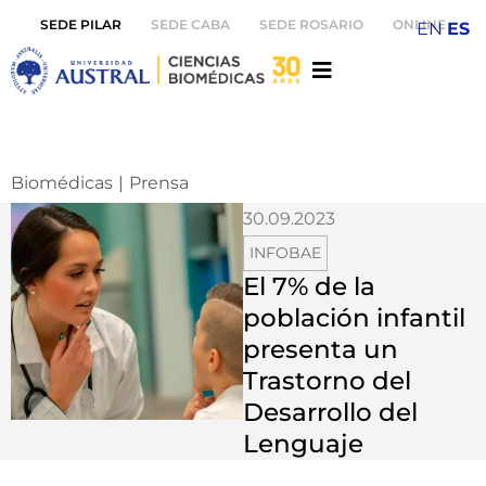
SEDE PILAR
SEDE CABA
SEDE ROSARIO
ONLINE
EN
ES
Biomédicas
|
Prensa
30.09.2023
INFOBAE
El 7% de la
población infantil
presenta un
Trastorno del
Desarrollo del
Lenguaje