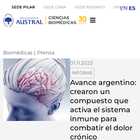
SEDE PILAR
SEDE CABA
SEDE ROSARIO
ONLINE
EN
ES
Biomédicas
|
Prensa
01.11.2023
INFOBAE
Avance argentino:
crearon un
compuesto que
activa el sistema
inmune para
combatir el dolor
crónico