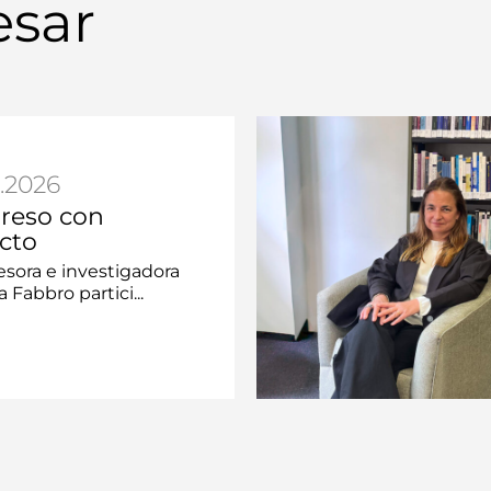
esar
.2026
reso con
cto
esora e investigadora
a Fabbro partici...