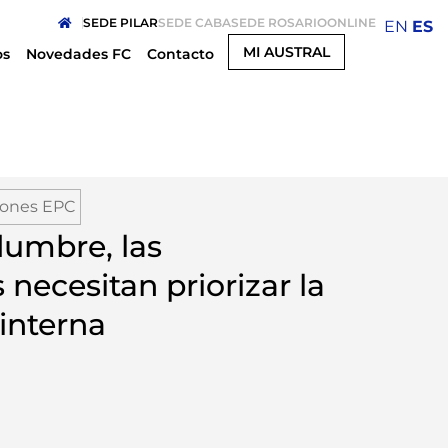
SEDE PILAR
SEDE CABA
SEDE ROSARIO
ONLINE
EN
ES
MI AUSTRAL
os
Novedades FC
Contacto
iones EPC
dumbre, las
necesitan priorizar la
interna