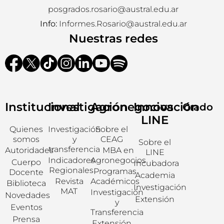
posgrados.rosario@austral.edu.ar
Info:
Informes.Rosario@austral.edu.ar
Nuestras redes
Institucional
Investigación
Agronegocios
Innovación
Grado
LINE
Quienes
Investigación
Sobre el
somos
y
CEAG
Sobre el
transferencia
Autoridades
MBA en
LINE
Indicadores
Agronegocios
Cuerpo
Incubadora
Regionales
Programas
Docente
Academia
Revista
Académicos
Biblioteca
Investigación
MAT
Investigación
Novedades
Extensión
y
Eventos
Transferencia
Prensa
Extensión