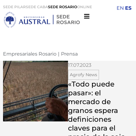
SEDE PILAR
SEDE CABA
SEDE ROSARIO
ONLINE
EN
ES
Empresariales Rosario
|
Prensa
17.07.2023
Agrofy News
«Todo puede
pasar»: el
mercado de
granos espera
definiciones
claves para el