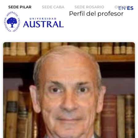
SEDE PILAR
SEDE CABA
SEDE ROSARIO
ONLINE
EN
ES
Perfil del profesor