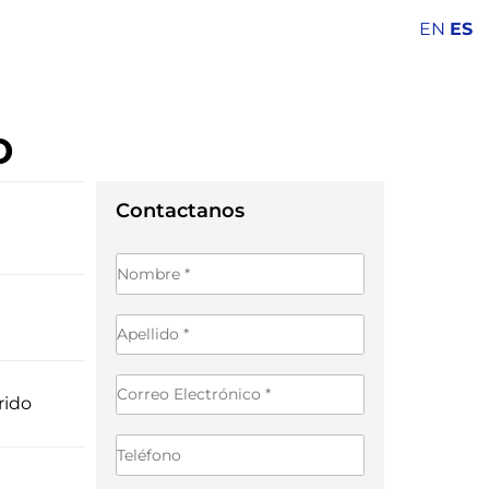
EN
ES
o
Contactanos
rido