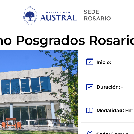
no Posgrados Rosari
Inicio:
-
Duración:
-
Modalidad:
Híb