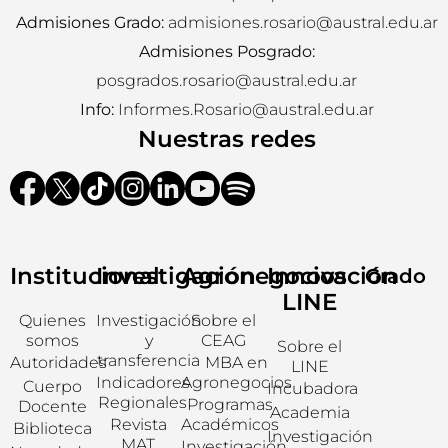
Admisiones Grado:
admisiones.rosario@austral.edu.ar
Admisiones Posgrado:
posgrados.rosario@austral.edu.ar
Info:
Informes.Rosario@austral.edu.ar
Nuestras redes
Institucional
Investigación
Agronegocios
Innovación
Grado
LINE
Quienes
Investigación
Sobre el
somos
y
CEAG
Sobre el
transferencia
Autoridades
MBA en
LINE
Indicadores
Agronegocios
Cuerpo
Incubadora
Regionales
Programas
Docente
Academia
Revista
Académicos
Biblioteca
Investigación
MAT
Investigación