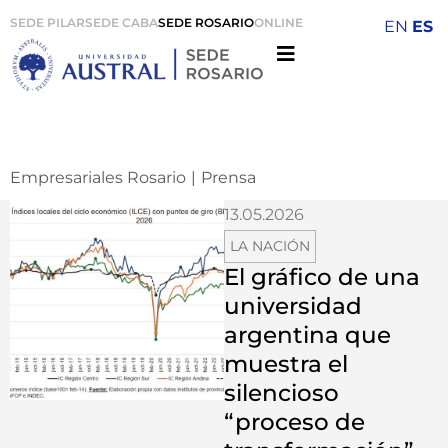
SEDE PILAR
SEDE CABA
SEDE ROSARIO
ONLINE
EN
ES
Empresariales Rosario
|
Prensa
13.05.2026
LA NACIÓN
El gráfico de una
universidad
argentina que
muestra el
silencioso
“proceso de