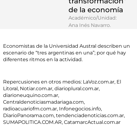
transformación”
de la economía
Académico/Unidad:
Ana Inés Navarro
.
Economistas de la Universidad Austral describen un
escenario de “tres argentinas en una”; por qué hay
diferentes ritmos en la actividad.
Repercusiones en otros medios: LaVoz.com.ar, El
Litoral, Notiar.com.ar, diarioplural.com.ar,
diarioneuquino.com.ar,
Centraldenoticiasmadariaga.com,
radioacuariofm.com.ar, Infonegocios.info,
DiarioPanorama.com, tendenciadenoticias.com.ar,
SUMAPOLITICA.COM.AR, CatamarcActual.com.ar