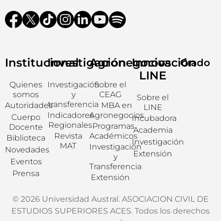
Institucional
Investigación
Agronegocios
Innovación
Grado
LINE
Quienes
Investigación
Sobre el
somos
y
CEAG
Sobre el
transferencia
Autoridades
MBA en
LINE
Indicadores
Agronegocios
Cuerpo
Incubadora
Regionales
Programas
Docente
Academia
Revista
Académicos
Biblioteca
Investigación
MAT
Investigación
Novedades
Extensión
y
Eventos
Transferencia
Prensa
Extensión
© 2026 Universidad Austral. ASOCIACION CIVIL DE
ESTUDIOS SUPERIORES ACES. Todos los derechos