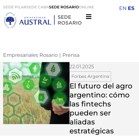
SEDE PILAR
SEDE CABA
SEDE ROSARIO
ONLINE
EN
ES
Empresariales Rosario
|
Prensa
22.01.2025
Forbes Argentina
El futuro del agro
argentino: cómo
las fintechs
pueden ser
aliadas
estratégicas