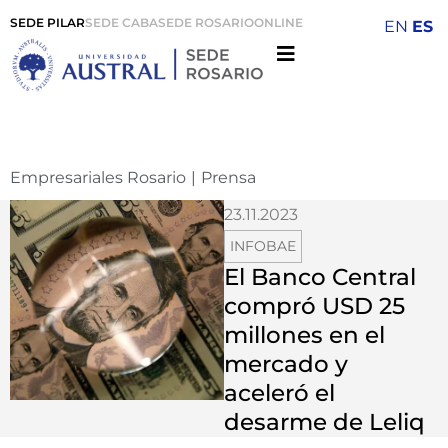
SEDE PILAR
SEDE CABA
SEDE ROSARIO
ONLINE
EN
ES
Empresariales Rosario
|
Prensa
23.11.2023
INFOBAE
El Banco Central
compró USD 25
millones en el
mercado y
aceleró el
desarme de Leliq