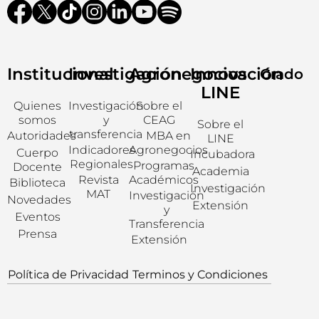
Institucional
Investigación
Agronegocios
Innovación
Grado
LINE
Quienes
Investigación
Sobre el
somos
y
CEAG
Sobre el
transferencia
Autoridades
MBA en
LINE
Indicadores
Agronegocios
Cuerpo
Incubadora
Regionales
Programas
Docente
Academia
Revista
Académicos
Biblioteca
Investigación
MAT
Investigación
Novedades
Extensión
y
Eventos
Transferencia
Prensa
Extensión
Política de Privacidad
Terminos y Condiciones