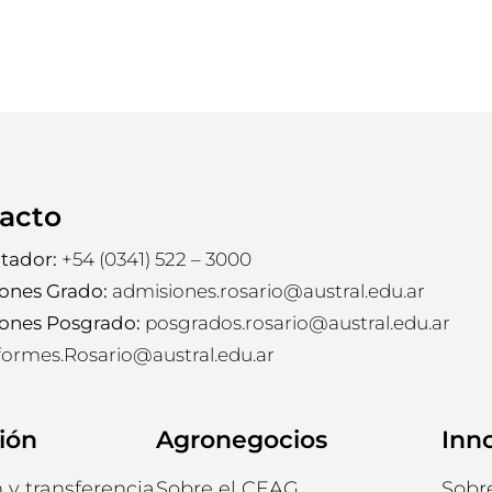
acto
tador:
+54 (0341) 522 – 3000
ones Grado:
admisiones.rosario@austral.edu.ar
ones Posgrado:
posgrados.rosario@austral.edu.ar
formes.Rosario@austral.edu.ar
ión
Agronegocios
Inn
 y transferencia
Sobre el CEAG
Sobr