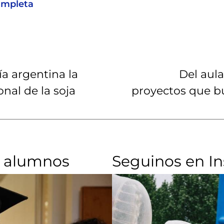
ompleta
a argentina la
Del aul
onal de la soja
proyectos que bu
 alumnos​
Seguinos en I