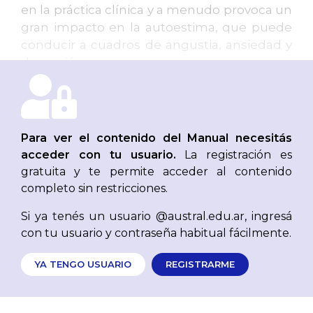
en la práctica clínica y a menudo provoca un
gran impacto en la autoestima, que puede
conducir a cuadros de angustia, ansiedad y
depresión.
Para evaluar una alopecia, deben
considerarse los siguientes aspectos:
Para ver el contenido del Manual necesitás
Historia clínica
acceder con tu usuario.
La registración es
Examen físico
gratuita y te permite acceder al contenido
Maniobras simples
completo sin restricciones.
Tricoscopía
Si ya tenés un usuario @austral.edu.ar, ingresá
con tu usuario y contraseña habitual fácilmente.
Laboratorio «capilar»
Biopsia
YA TENGO USUARIO
REGISTRARME