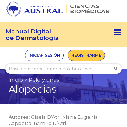
Manual Digital
de Dermatología
INICIAR SESIÓN
REGISTRARME
Inicio
>
Pelo y uñas
Alopecias
Autores:
Gisela D’Atri
,
María Eugenia
Cappetta
,
Ramiro D’Atri