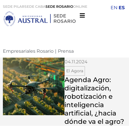
SEDE PILAR
SEDE CABA
SEDE ROSARIO
ONLINE
EN
ES
Empresariales Rosario
|
Prensa
04.11.2024
El Agora
Agenda Agro:
digitalización,
robotización e
inteligencia
artificial, ¿hacia
dónde va el agro?