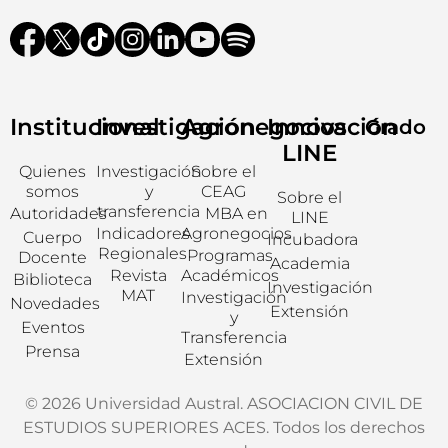
Institucional
Investigación
Agronegocios
Innovación
Grado
LINE
Quienes
Investigación
Sobre el
somos
y
CEAG
Sobre el
transferencia
Autoridades
MBA en
LINE
Indicadores
Agronegocios
Cuerpo
Incubadora
Regionales
Programas
Docente
Academia
Revista
Académicos
Biblioteca
Investigación
MAT
Investigación
Novedades
Extensión
y
Eventos
Transferencia
Prensa
Extensión
© 2026 Universidad Austral. ASOCIACION CIVIL DE
ESTUDIOS SUPERIORES ACES. Todos los derechos