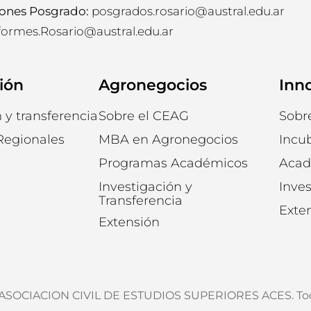
ones Posgrado:
posgrados.rosario@austral.edu.ar
formes.Rosario@austral.edu.ar
ión
Agronegocios
Inn
 y transferencia
Sobre el CEAG
Sobr
Regionales
MBA en Agronegocios
Incu
Programas Académicos
Acad
Investigación y
Inves
Transferencia
Exte
Extensión
. ASOCIACION CIVIL DE ESTUDIOS SUPERIORES ACES. Tod