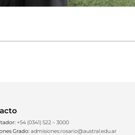
acto
tador:
+54 (0341) 522 – 3000
ones Grado:
admisiones.rosario@austral.edu.ar