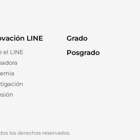
ovación LINE
Grado
Posgrado
e el LINE
badora
emia
tigación
nsión
os los derechos reservados.