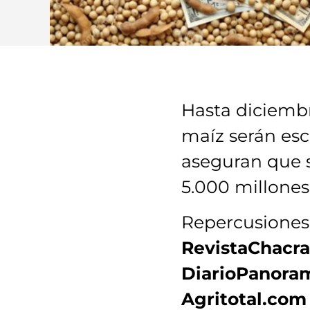
Hasta diciembr
maíz serán esc
aseguran que s
5.000 millones
Repercusiones
RevistaChacra
DiarioPanoram
Agritotal.com 