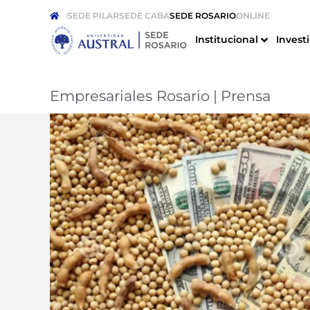
SEDE PILAR
SEDE CABA
SEDE ROSARIO
ONLINE
Institucional
Invest
Empresariales Rosario
|
Prensa