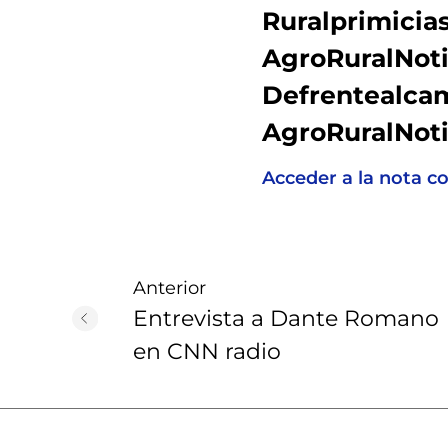
Ruralprimicia
AgroRuralNoti
Defrentealcam
AgroRuralNot
Acceder a la nota c
Anterior
Entrevista a Dante Romano
en CNN radio