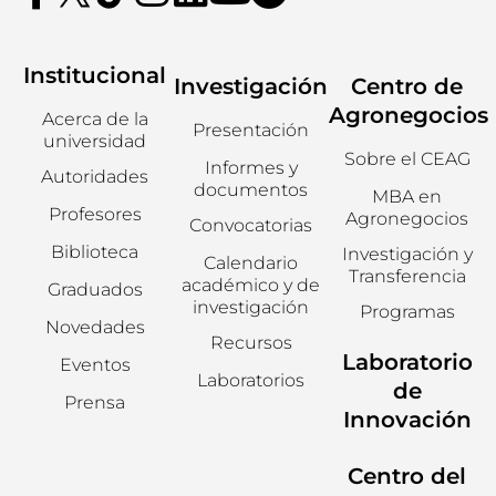
Institucional
Investigación
Centro de
Agronegocios
Acerca de la
Presentación
universidad
Sobre el CEAG
Informes y
Autoridades
documentos
MBA en
Profesores
Agronegocios
Convocatorias
Biblioteca
Investigación y
Calendario
Transferencia
académico y de
Graduados
investigación
Programas
Novedades
Recursos
Laboratorio
Eventos
Laboratorios
de
Prensa
Innovación
Centro del