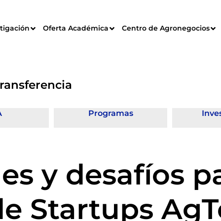
tigación
Oferta Académica
Centro de Agronegocios
Transferencia
A
Programas
Inve
s y desafíos pa
de Startups Ag