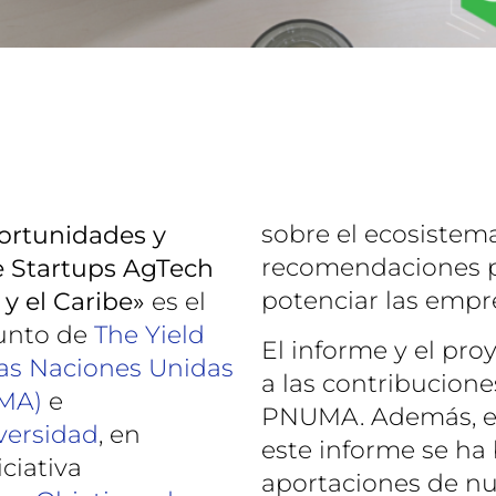
sobre el ecosistem
ortunidades y
recomendaciones p
e Startups AgTech
potenciar las empr
y el Caribe»
es el
junto de
The Yield
El informe y el pro
as Naciones Unidas
a las contribucion
UMA)
e
PNUMA. Además, el
versidad
, en
este informe se ha 
ciativa
aportaciones de nu