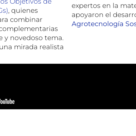
os Objetivos de
expertos en la mat
Gs)
, quienes
apoyaron el desarr
ara combinar
Agrotecnología Sos
 complementarias
te y novedoso tema.
r una mirada realista