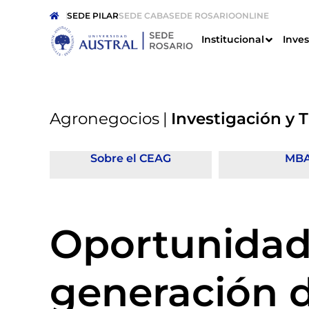
SEDE PILAR
SEDE CABA
SEDE ROSARIO
ONLINE
Institucional
Inves
Agronegocios
|
Investigación y 
Sobre el CEAG
MB
Oportunidade
generación 