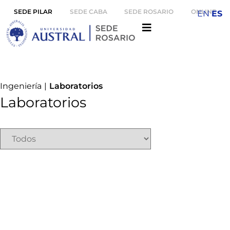
SEDE PILAR
SEDE CABA
SEDE ROSARIO
ONLINE
EN
ES
Ingeniería
|
Laboratorios
Laboratorios