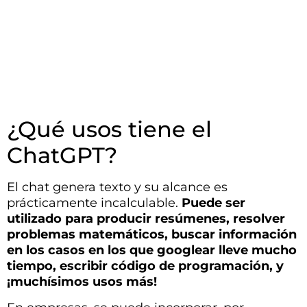
¿Qué usos tiene el
ChatGPT?
El chat genera texto y su alcance es
prácticamente incalculable.
Puede ser
utilizado para producir resúmenes, resolver
problemas matemáticos, buscar información
en los casos en los que googlear lleve mucho
tiempo, escribir código de programación, y
¡muchísimos usos más!
En empresas, se puede incorporar, por
ejemplo, en los chatbots de atención al cliente.
En estos casos, el ChatGPT incorpora mucha
más naturalidad, flexibilidad, información de
contexto y memoria.
También puede reemplazar los
dashboards
: