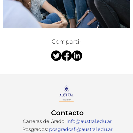
Contacto
Carreras de Grado:
info@austral.edu.ar
Posgrados:
posgradosfi@austral.edu.ar
Nuestras redes
Política de Privacidad
Terminos y Condiciones
© 2026 Universidad Austral. ASOCIACION CIVIL DE
ESTUDIOS SUPERIORES ACES. Todos los derechos
reservados.