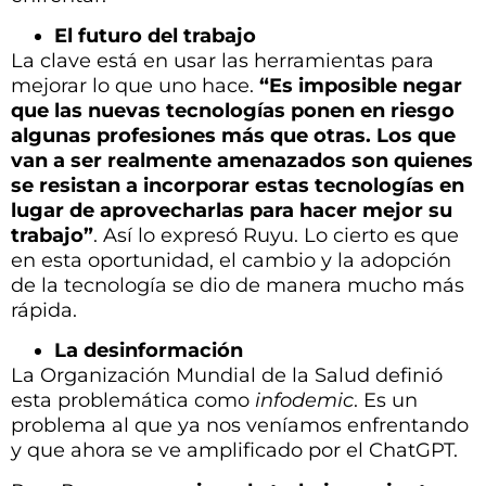
van a ser realmente amenazados son quienes
se resistan a incorporar estas tecnologías en
lugar de aprovecharlas para hacer mejor su
trabajo”
. A
sí lo expresó Ruyu. Lo cierto es que
en esta oportunidad, el cambio y la adopción
de la tecnología se dio de manera mucho más
rápida.
La desinformación
La Organización Mundial de la Salud definió
esta problemática como
infodemic
. Es un
problema al que ya nos veníamos enfrentando
y que ahora se ve amplificado por el ChatGPT.
Para Ruyu,
se requiere de trabajo conjunto
entre gobiernos, organizaciones
internacionales y empresas para moderar y
filtrar el contenido que ofrezcan los modelos
de lenguaje
.
“Frenar el avance es una utopía”
,
sostuvo. Además señaló que ya existen