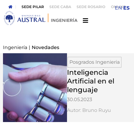
SEDE PILAR
SEDE CABA
SEDE ROSARIO
ONLINE
EN
ES
Ingeniería
|
Novedades
Posgrados Ingenieria
Inteligencia
Artificial en el
lenguaje
30.05.2023
Autor: Bruno Ruyu