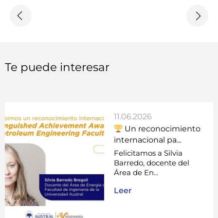
Felicitamos a Silvia
Barredo, docente del
Área de En...
Leer
19.05.2026
Factor IA: un espacio
para conversar ...
La Facultad de
Ingeniería de la
Universidad Austral ...
Leer